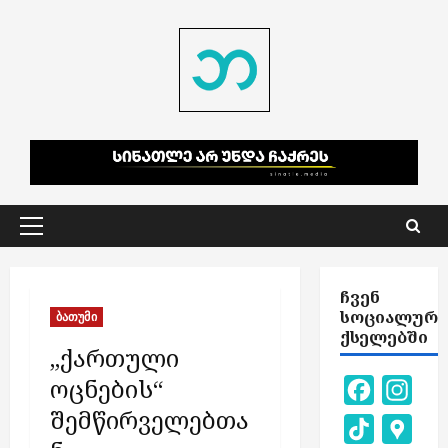
Skip
to
content
Primary
Menu
ᲩᲕᲔᲜ
ᲡᲝᲪᲘᲐᲚᲣᲠ
ბათუმი
ᲥᲡᲔᲚᲔᲑᲨᲘ
„ქართული
ოცნების“
Facebook
Inst
შემწირველებთა
TikTok
Goog