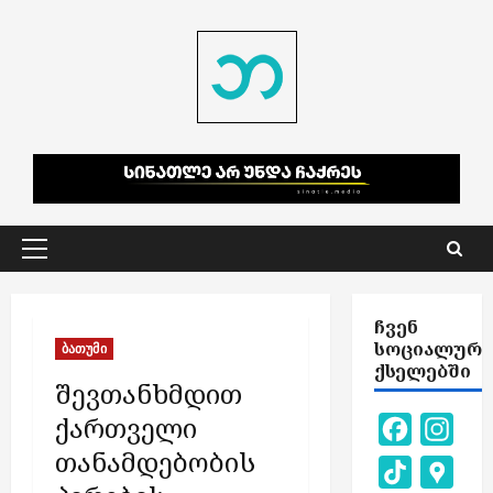
Skip
to
content
Primary
Menu
ᲩᲕᲔᲜ
ᲡᲝᲪᲘᲐᲚᲣᲠ
ბათუმი
ᲥᲡᲔᲚᲔᲑᲨᲘ
შევთანხმდით
ქართველი
Facebook
Inst
თანამდებობის
TikTok
Goog