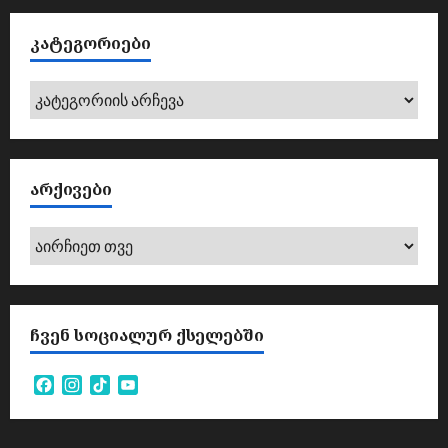
ᲙᲐᲢᲔᲒᲝᲠᲘᲔᲑᲘ
კატეგორიები
ᲐᲠᲥᲘᲕᲔᲑᲘ
არქივები
ᲩᲕᲔᲜ ᲡᲝᲪᲘᲐᲚᲣᲠ ᲥᲡᲔᲚᲔᲑᲨᲘ
Facebook
Instagram
TikTok
YouTube
Channel