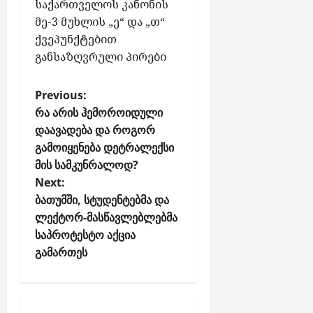
საქართველოს კანონის
მე-3 მუხლის „ე“ და „თ“
ქვეპუნქტებით
განსაზღვრული პირები
P
Previous:
o
რა არის ჰემოროიდული
დაავადება და როგორ
s
გამოიყენება დეტრალექსი
t
მის სამკუნრალოდ?
n
Next:
a
ბათუმში, სტუდენტებმა და
v
ლექტორ-მასწავლებლებმა
i
საპროტესტო აქცია
g
გამართეს
a
t
i