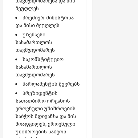
თავმჯდომარესა და მის
ა
აგვისტო
აგვისტო
“
მეუღლეს
6,
6,
-
2026
პრემიერ-მინისტრსა
2026
ს
და მისი მეუღლეს
ქ
უზენაესი
ს
ე
სასამართლოს
ლ
თავმჯდომარეს
შ
საკონსტიტუციო
ი
სასამართლოს
ჩ
თავმჯდომარეს
ა
რ
პარლამენტის წევრებს
თ
პრეზიდენტის
უ
სათათბირო ორგანოს –
ლ
ეროვნული უშიშროების
ა
ბ
საბჭოს მდივანსა და მის
ო
მოადგილეს, ეროვნული
ნ
უშიშროების საბჭოს
ე