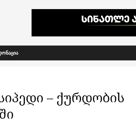
ᲓᲝᲜᲐᲪᲘᲐ
სიპედი – ქურდობის
ში