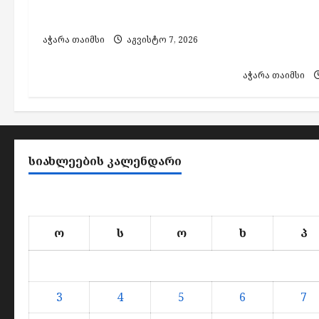
ხანძრის შედეგად არავინ
ალკოჰოლის
დაშავებულა
აქციზური 
დამზადების
აჭარა თაიმსი
აგვისტო 7, 2026
პირი დააკა
აჭარა თაიმსი
ᲡᲘᲐᲮᲚᲔᲔᲑᲘᲡ ᲙᲐᲚᲔᲜᲓᲐᲠᲘ
ო
ს
ო
ხ
პ
3
4
5
6
7