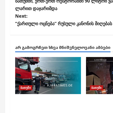
o
ბათუმში, ერთ-ერთ რესტორანში 90 ლიტრი ვა
s
ლარით დაჯარიმდა
Next:
t
“ქართული ოცნება” რუსული კანონის მიღებას
n
a
v
ᲐᲠ ᲒᲐᲛᲝᲒᲠᲩᲔᲗ ᲡᲮᲕᲐ ᲛᲜᲘᲨᲕᲜᲔᲚᲝᲕᲐᲜᲘ ᲐᲛᲑᲔᲑᲘ
i
g
a
t
i
ბათუმი
ბათუმი
o
n
ბათუმში, ე.წ. „ხოფის
ბათუმში
ბაზრობაზე“ გაჩენილი
ფალსიფიც