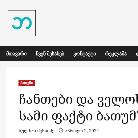
Skip
to
content
ᲛᲗᲐᲕᲐᲠᲘ
ᲩᲕᲔᲜ ᲨᲔᲡᲐᲮᲔᲑ
ᲙᲝᲜᲢᲐᲥᲢᲘ
ᲠᲔᲙᲚᲐᲛᲐ
ბათუმი
ჩანთები და ველო
სამი ფაქტი ბათუმ
სულხან მესხიძე
აპრილი 2, 2024