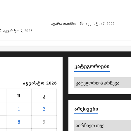
ა და ყალბი
დააკავეს, ამოღებულია
მარკების
იარაღი და საბრძოლო
 საქმეზე 3
მასალა
ვეს
აჭარა თაიმსი
აგვისტო 7, 2026
აგვისტო 7, 2026
ᲙᲐᲢᲔᲒᲝᲠᲘᲔᲑᲘ
კატეგორიები
აგვისტო 2026
შ
კ
ᲐᲠᲥᲘᲕᲔᲑᲘ
1
2
8
9
არქივები