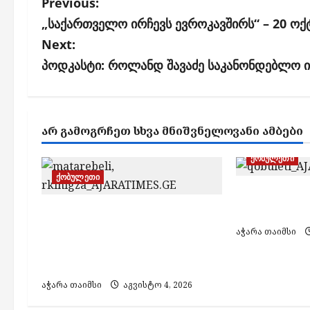
P
Previous:
o
„საქართველო ირჩევს ევროკავშირს“ – 20 ოქტ
s
Next:
პოდკასტი: როლანდ შავაძე საკანონდებლო ინ
t
n
a
ᲐᲠ ᲒᲐᲛᲝᲒᲠᲩᲔᲗ ᲡᲮᲕᲐ ᲛᲜᲘᲨᲕᲜᲔᲚᲝᲕᲐᲜᲘ ᲐᲛᲑᲔᲑᲘ
v
i
ქობულეთი
ქობულეთი
g
ქობულეთში
a
დაიხრჩო
ჩაქვში მომხდარ
t
სარკინიგზო შემთხვევას
აჭარა თაიმსი
ახალგაზრდა კაცის
i
სიცოცხლე ემსხვერპლა
o
აჭარა თაიმსი
აგვისტო 4, 2026
n