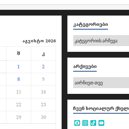
ᲙᲐᲢᲔᲒᲝᲠᲘᲔᲑᲘ
კატეგორიები
აგვისტო 2026
შ
კ
ᲐᲠᲥᲘᲕᲔᲑᲘ
1
2
8
9
არქივები
15
16
22
23
ᲩᲕᲔᲜ ᲡᲝᲪᲘᲐᲚᲣᲠ ᲥᲡᲔᲚ
29
30
Facebook
Instagram
TikTok
YouTube
Channel