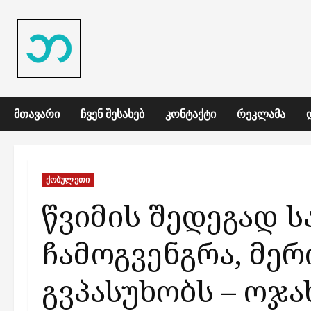
Skip
to
content
ᲛᲗᲐᲕᲐᲠᲘ
ᲩᲕᲔᲜ ᲨᲔᲡᲐᲮᲔᲑ
ᲙᲝᲜᲢᲐᲥᲢᲘ
ᲠᲔᲙᲚᲐᲛᲐ
ქობულეთი
წვიმის შედეგად 
ჩამოგვენგრა, მერ
გვპასუხობს – ოჯ