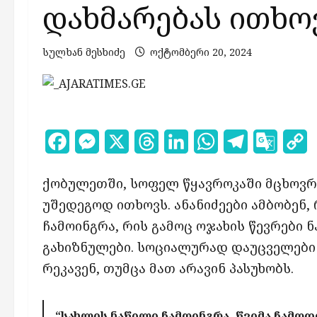
დახმარებას ითხო
სულხან მესხიძე
ოქტომბერი 20, 2024
Facebook
Messenger
X
Threads
LinkedIn
WhatsApp
Telegram
Google
C
Transl
L
ქობულეთში, სოფელ წყავროკაში მცხოვრ
უშედეგოდ ითხოვს. ანანიძეები ამბობენ,
ჩამოინგრა, რის გამოც ოჯახის წევრები 
გახიზნულები. სოციალურად დაუცველები 
რეკავენ, თუმცა მათ არავინ პასუხობს.
“სახლის ნაწილი ჩამოინგრა, წვიმა ჩამოდ