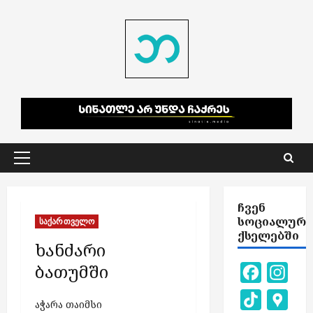
Skip
to
content
Primary
Menu
ᲩᲕᲔᲜ
ᲡᲝᲪᲘᲐᲚᲣᲠ
საქართველო
ᲥᲡᲔᲚᲔᲑᲨᲘ
ხანძარი
ბათუმში
Facebook
Inst
TikTok
Goog
აჭარა თაიმსი