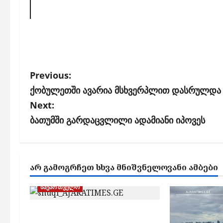
P
Previous:
o
ქობულეთში ავარია მსხვერპლით დასრულდა
s
Next:
ბათუმში გარდაცვლილი ადამიანი იპოვეს
t
n
a
ᲐᲠ ᲒᲐᲛᲝᲒᲠᲩᲔᲗ ᲡᲮᲕᲐ ᲛᲜᲘᲨᲕᲜᲔᲚᲝᲕᲐᲜᲘ ᲐᲛᲑᲔᲑᲘ
v
i
საქართველო
g
გეგმიური სარეაბილიტაციო
a