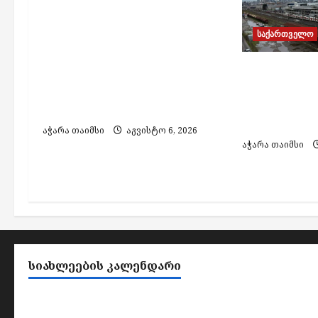
სამუშაოების გამო, 7
t
აგვისტოს
საქართველო
ელექტროენერგიის
i
მიწოდება შეეზღუდება
o
თბილისსა 
„ენერგო-პრო ჯორჯია“-ს
შორის მა
n
ქსელში ჩართულ
მგზავრობა
აბონენტებს
შემცირდა –
აჭარა თაიმსი
აგვისტო 6, 2026
აჭარა თაიმსი
ᲡᲘᲐᲮᲚᲔᲔᲑᲘᲡ ᲙᲐᲚᲔᲜᲓᲐᲠᲘ