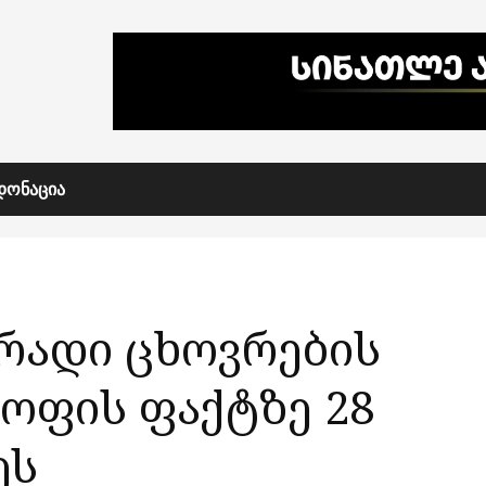
ᲓᲝᲜᲐᲪᲘᲐ
ირადი ცხოვრების
ოფის ფაქტზე 28
ეს