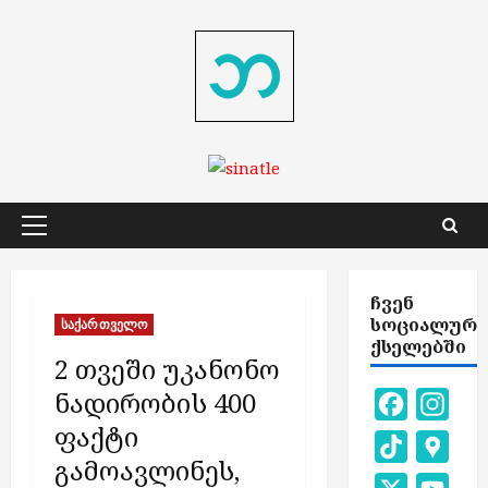
Skip
to
content
Primary
Menu
ᲩᲕᲔᲜ
ᲡᲝᲪᲘᲐᲚᲣᲠ
საქართველო
ᲥᲡᲔᲚᲔᲑᲨᲘ
2 თვეში უკანონო
ნადირობის 400
Facebook
Inst
ფაქტი
TikTok
Goog
გამოავლინეს,
Map