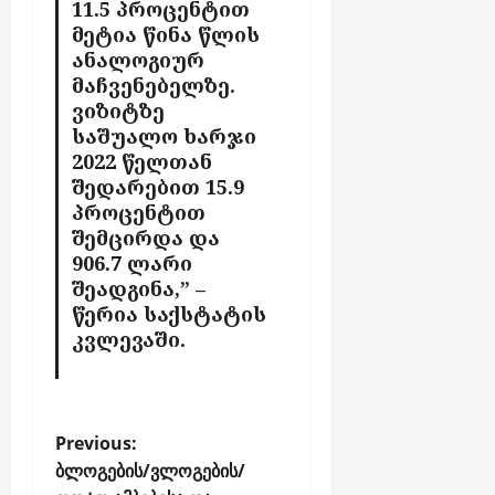
11.5 პროცენტით
6,
თ
ი
2026
მეტია წინა წლის
ა
აგვისტო
ანალოგიურ
აგვისტო
“
6,
მაჩვენებელზე.
6,
-
2026
ვიზიტზე
2026
ს
საშუალო ხარჯი
ქ
2022 წელთან
ს
შედარებით 15.9
ე
პროცენტით
ლ
შემცირდა და
შ
906.7 ლარი
ი
ჩ
შეადგინა,” –
ა
წერია საქსტატის
რ
კვლევაში.
თ
უ
ლ
ა
P
Previous:
ბ
o
ბლოგების/ვლოგების/
ო