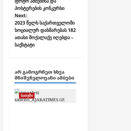
ფოტო ამბებისა და
s
ნ
პოსტერების კონკურსი
ე
t
Next:
ნ
n
ტ
2023 წელს საქართველოში
a
ე
სოციალურ დახმარებას 182
v
ბ
ათასი მოქალაქე იღებდა –
ს
i
საქსტატი
g
აგვისტო
a
6,
2026
t
ᲐᲠ ᲒᲐᲛᲝᲒᲠᲩᲔᲗ ᲡᲮᲕᲐ
i
ᲛᲜᲘᲨᲕᲜᲔᲚᲝᲕᲐᲜᲘ ᲐᲛᲑᲔᲑᲘ
o
n
ბათუმი
15 დეპუტატი და 13
ავტომობილი –
ტრანსპორტი