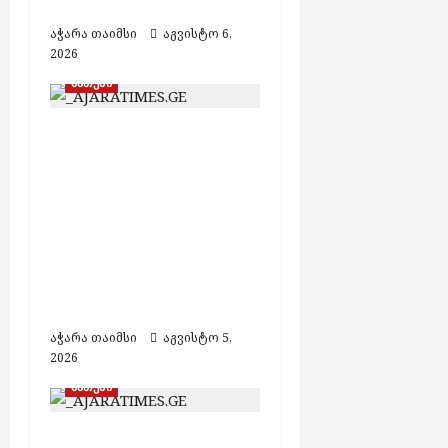
ბიუჯეტის ხარჯზე
აჭარა თაიმსი
აგვისტო 6,
2026
ბათუმი
ბათუმში მოქალაქე
პარტია „ძლიერი
საქართველო –
ლელოს“ წევრისთვის
შეურაცხყოფის
მიყენების საბაბით
1000 ლარით
დააჯარიმეს
აჭარა თაიმსი
აგვისტო 5,
2026
ბათუმი
ზაურ ახვლედიანმა