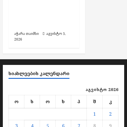
აჭარის კულტურის
მინისტრის
მოადგილის
თანამდებობა დატოვა
აჭარა თაიმსი
აგვისტო 5,
2026
ᲡᲘᲐᲮᲚᲔᲔᲑᲘᲡ ᲙᲐᲚᲔᲜᲓᲐᲠᲘ
აგვისტო 2026
ო
ს
ო
ხ
პ
შ
კ
1
2
3
4
5
6
7
8
9