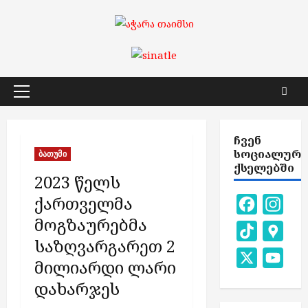
Skip
to
content
Primary
Menu
ᲩᲕᲔᲜ
ᲡᲝᲪᲘᲐᲚᲣᲠ
ბათუმი
ᲥᲡᲔᲚᲔᲑᲨᲘ
2023 წელს
ქართველმა
Facebook
Inst
მოგზაურებმა
TikTok
Goog
საზღვარგარეთ 2
Map
X
You
მილიარდი ლარი
Chan
დახარჯეს