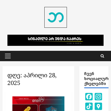
Skip
to
content
Primary
Menu
დღე:
აპრილი 28,
ᲩᲕᲔᲜ
ᲡᲝᲪᲘᲐᲚᲣᲠ
2025
ᲥᲡᲔᲚᲔᲑᲨᲘ
Facebook
Inst
TikTok
Goog