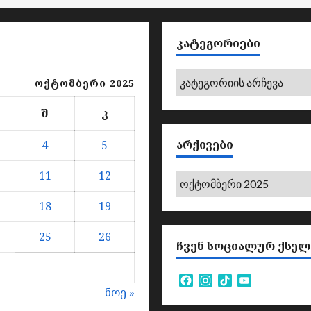
ᲙᲐᲢᲔᲒᲝᲠᲘᲔᲑᲘ
კატეგორიები
ოქტომბერი 2025
შ
კ
ᲐᲠᲥᲘᲕᲔᲑᲘ
4
5
11
12
არქივები
18
19
25
26
ᲩᲕᲔᲜ ᲡᲝᲪᲘᲐᲚᲣᲠ ᲥᲡᲔᲚ
Facebook
Instagram
TikTok
YouTube
ნოე »
Channel