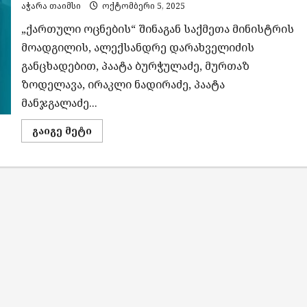
აჭარა თაიმსი
ოქტომბერი 5, 2025
„ქართული ოცნების“ შინაგან საქმეთა მინისტრის
მოადგილის, ალექსანდრე დარახველიძის
განცხადებით, პაატა ბურჭულაძე, მურთაზ
ზოდელავა, ირაკლი ნადირაძე, პაატა
მანჯგალაძე...
Read
გაიგე მეტი
more
about
შსს-
მ
რამდენიმე
პოლიტიკური
ფიგურა
დააკავა
–
მათ
ბრალი
სახელმწიფოს
დამხობისკენ
მოწოდებასა
და
ჯგუფური
ძალადობის
ორგანიზებაში