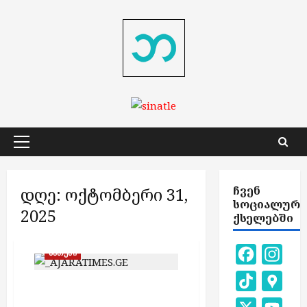
Skip
to
content
Primary
Menu
დღე:
ოქტომბერი 31,
ᲩᲕᲔᲜ
ᲡᲝᲪᲘᲐᲚᲣᲠ
2025
ᲥᲡᲔᲚᲔᲑᲨᲘ
Facebook
Inst
ბათუმი
TikTok
Goog
„მთავრობასთან
Map
შევთანხმდი“ – ნუკრი