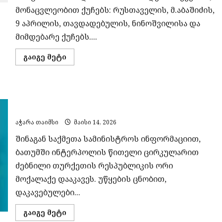
მონაცვლეობით ქუჩებს: რუსთაველის, მ.აბაშიძის,
9 აპრილის, თავდადებულის, ნინოშვილისა და
მიმდებარე ქუჩებს....
Read
გაიგე მეტი
more
about
გეგმიური
სარეაბილიტაციო
სამუშაოების
ბათუმში ინტერპოლის წითელი ცირკულარით
გამო,
15
ძებნილი თურქეთის ორი მოქალაქე დააკავეს
მაისს
ელექტროენერგიის
აჭარა თაიმსი
მაისი 14, 2026
მიწოდება
შეეზღუდება
შინაგან საქმეთა სამინისტროს ინფორმაციით,
„ენერგო-
პრო
ბათუმში ინტერპოლის წითელი ცირკულარით
ჯორჯია“-
ს
ძებნილი თურქეთის რესპუბლიკის ორი
ქსელში
ჩართულ
მოქალაქე დააკავეს. უწყების ცნობით,
აბონენტებს
დაკავებულები...
Read
გაიგე მეტი
more