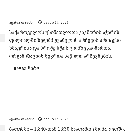
და
როგორ ჩაიარა უსინათლოთა კავშირის აჭარის
ელექტრო
სკუტერების
ფილიალის თავმჯდომარის არჩევნებმა
მფლობელების
აქცია
აჭარა თაიმსი
მაისი 14, 2026
–
ისინი
საქართველოს უსინათლოთა კავშირის აჭარის
შეხვედრას
ითხოვენ
ფილიალში ხელმძღვანელის არჩევის პროცესი
აჭარის
მთავრობის
ხმაურისა და პროტესტის ფონზე გაიმართა.
თავმჯდომარესთან
ორგანიზაციის წევრთა ნაწილი არჩევნების...
Read
გაიგე მეტი
more
about
როგორ
ჩაიარა
უსინათლოთა
გეგმიური სარეაბილიტაციო სამუშაოების გამო, 15
კავშირის
აჭარის
მაისს ელექტროენერგიის მიწოდება შეეზღუდება
ფილიალის
თავმჯდომარის
„ენერგო-პრო ჯორჯია“-ს ქსელში ჩართულ
არჩევნებმა
აბონენტებს
აჭარა თაიმსი
მაისი 14, 2026
ბათუმში – 15:40-დან 18:30 საათამდე მონაკვეთში,