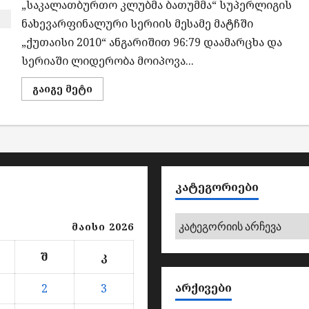
„საკალათბურთო კლუბმა ბათუმმა“ სუპერლიგის
2026-
ის
ნახევარფინალური სერიის მესამე მატჩში
მთავარი
პარტნიორია
„ქუთაისი 2010“ ანგარიშით 96:79 დაამარცხა და
სერიაში ლიდერობა მოიპოვა...
Read
გაიგე მეტი
more
about
„ბათუმმა“
„ქუთაისი
2010“
დამაჯერებლად
დაამარცხა
ᲙᲐᲢᲔᲒᲝᲠᲘᲔᲑᲘ
კატეგორიები
მაისი 2026
შ
კ
ᲐᲠᲥᲘᲕᲔᲑᲘ
2
3