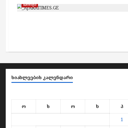
სპორტი
ᲡᲘᲐᲮᲚᲔᲔᲑᲘᲡ ᲙᲐᲚᲔᲜᲓᲐᲠᲘ
ო
ს
ო
ხ
პ
1