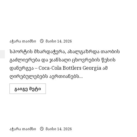
about
ბათუმში
ინტერპოლის
წითელი
Coca-Cola Bottlers Georgia – ახალგაზრდული
ცირკულარით
ძებნილი
ოლიმპიური ფესტივალი ბათუმი 2026-ის მთავარი
თურქეთის
ორი
პარტნიორია
მოქალაქე
დააკავეს
აჭარა თაიმსი
მაისი 14, 2026
სპორტის მხარდაჭერა, ახალგაზრდა თაობის
გაძლიერება და ჯანსაღი ცხოვრების წესის
დანერგვა – Coca-Cola Bottlers Georgia ამ
ღირებულებებს აერთიანებს...
Read
გაიგე მეტი
more
about
Coca-
Cola
Bottlers
„ბათუმმა“ „ქუთაისი 2010“ დამაჯერებლად
Georgia
–
დაამარცხა
ახალგაზრდული
ოლიმპიური
აჭარა თაიმსი
მაისი 14, 2026
ფესტივალი
ბათუმი