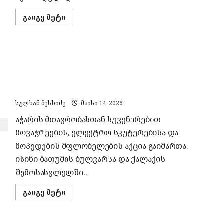
Read
გაიგე მეტი
more
about
საქართველოში
ამინდი
უარესდება,
სუვენირებით მოვაჭრეებისა და ელექტრო
მოსალოდნელია
ძლიერი
სკუტერების მფლობელების აქცია – ისინი
ნალექი,
ქარი
შეხვედრას ითხოვენ აჭარის მთავრობის
და
თავმჯდომარესთან
შტორმი
ზღვაზე
სულხან მესხიძე
მაისი 14, 2026
აჭარის მთავრობასთან სუვენირებით
მოვაჭრეების, ელექტრო სკუტერებისა და
მოპედების მფლობელების აქცია გაიმართა.
ისინი ბათუმის ბულვარსა და ქალაქის
შემოსასვლელში...
Read
გაიგე მეტი
more
about
სუვენირებით
მოვაჭრეებისა