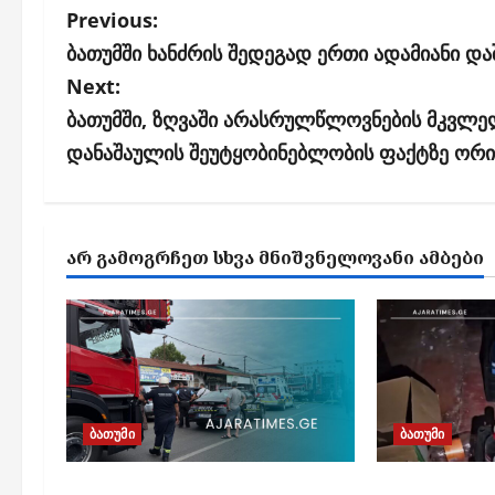
P
Previous:
o
ბათუმში ხანძრის შედეგად ერთი ადამიანი და
s
Next:
ბათუმში, ზღვაში არასრულწლოვნების მკვლე
t
დანაშაულის შეუტყობინებლობის ფაქტზე ორი
n
a
v
ᲐᲠ ᲒᲐᲛᲝᲒᲠᲩᲔᲗ ᲡᲮᲕᲐ ᲛᲜᲘᲨᲕᲜᲔᲚᲝᲕᲐᲜᲘ ᲐᲛᲑᲔᲑᲘ
i
g
a
t
i
ბათუმი
ბათუმი
o
n
ბათუმში, ე.წ. „ხოფის
ბათუმში