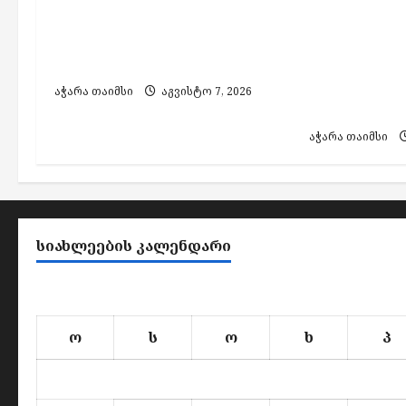
ბაზრობაზე“ გაჩენილი
ფალსიფიც
ხანძრის შედეგად არავინ
ალკოჰოლის
დაშავებულა
აქციზური 
დამზადების
აჭარა თაიმსი
აგვისტო 7, 2026
პირი დააკა
აჭარა თაიმსი
ᲡᲘᲐᲮᲚᲔᲔᲑᲘᲡ ᲙᲐᲚᲔᲜᲓᲐᲠᲘ
ო
ს
ო
ხ
პ