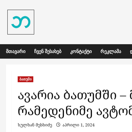
Skip
to
content
ᲛᲗᲐᲕᲐᲠᲘ
ᲩᲕᲔᲜ ᲨᲔᲡᲐᲮᲔᲑ
ᲙᲝᲜᲢᲐᲥᲢᲘ
ᲠᲔᲙᲚᲐᲛᲐ
ბათუმი
ავარია ბათუმში 
რამედენიმე ავტო
სულხან მესხიძე
აპრილი 1, 2024