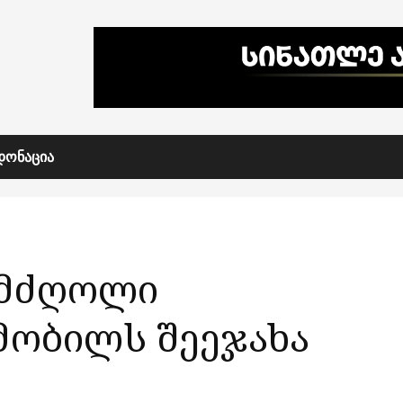
ᲓᲝᲜᲐᲪᲘᲐ
– მძღოლი
მობილს შეეჯახა