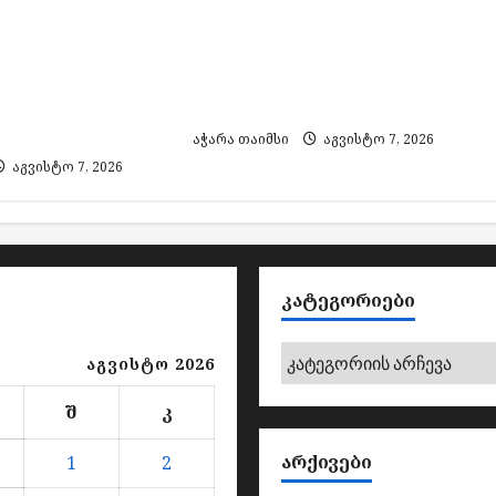
ირებული
ორი პირი საქართველოში
ა და ყალბი
დააკავეს, ამოღებულია
მარკების
იარაღი და საბრძოლო
 საქმეზე 3
მასალა
ვეს
აჭარა თაიმსი
აგვისტო 7, 2026
აგვისტო 7, 2026
ᲙᲐᲢᲔᲒᲝᲠᲘᲔᲑᲘ
კატეგორიები
აგვისტო 2026
შ
კ
ᲐᲠᲥᲘᲕᲔᲑᲘ
1
2