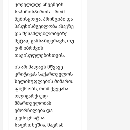
ნ
მ
უ
ბ
ყოველდღე აჩვენებს
ე
ზ
ლ
ა
საპირისპიროს – რომ
ნ
ა
ა
„
ნებისყოფა, პრინციპი და
ტ
დ
ე
პასუხისმგებლობა ასაკზე
ე
ე
ნ
აგვისტო
და შესაძლებლობებზე
ბ
ბ
ე
7,
მეტად განსაზღვრავს, თუ
ს
ი
2026
რ
ს
ვინ იბრძვის
გ
ს
აგვისტო
თავისუფლებისთვის.
ო
7,
ა
-
2026
ის არ მალავს მწვავე
ქ
პ
მ
კრიტიკას საქართველოს
რ
ე
ო
ხელისუფლების მიმართ.
ზ
ჯ
ფიქრობს, რომ ქვეყანა
ე
ო
ოლიგარქიულ
3
რ
მმართველობას
პ
ჯ
ემორჩილება და
ი
ი
დემოკრატია
რ
ა
ი
საფრთხეშია, მაგრამ
“