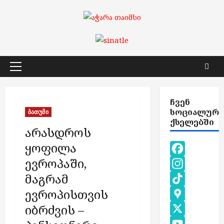
Skip
to
content
Primary
Menu
ᲩᲕᲔᲜ
ᲡᲝᲪᲘᲐᲚᲣᲠ
ბათუმი
ᲥᲡᲔᲚᲔᲑᲨᲘ
არასდროს
ყოფილა
ევროპაში,
Facebook
მაგრამ
Instagram
ევროპისთვის
TikTok
იბრძვის –
Google
Maps
X