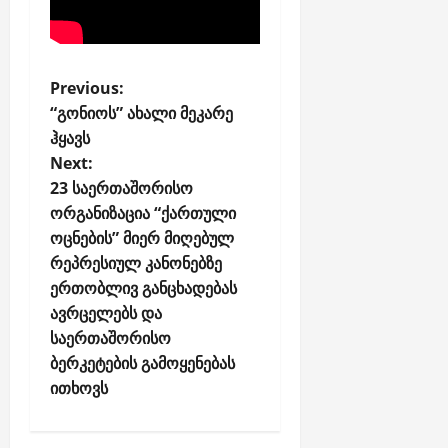
P
Previous:
o
“გონიოს” ახალი მეკარე
ჰყავს
s
Next:
t
23 საერთაშორისო
n
ორგანიზაცია “ქართული
a
ოცნების” მიერ მიღებულ
v
რეპრესიულ კანონებზე
i
ერთობლივ განცხადებას
g
ავრცელებს და
a
საერთაშორისო
ბერკეტების გამოყენებას
t
ითხოვს
i
o