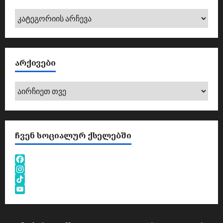
კატეგორიები
ᲐᲠᲥᲘᲕᲔᲑᲘ
არქივები
ᲩᲕᲔᲜ ᲡᲝᲪᲘᲐᲚᲣᲠ ᲥᲡᲔᲚᲔᲑᲨᲘ
Facebook
Instagram
TikTok
YouTube
Channel