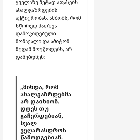
დ
-
ყველაზე მეტად აფასებს
ა
ს
ახალგაზრდების
ა
ქ
აქტიურობას. ამბობს, რომ
კ
ს
სწორედ მათზეა
ა
ე
დამოკიდებული
ვ
ლ
მომავალი და ამიტომ,
ე
შ
ს
მუდამ მოუწოდებს, არ
ი
დანებდნენ:
ჩ
ა
აგვისტო
7,
რ
2026
თ
უ
„მინდა, რომ
ლ
ახალგაზრდებმა
ა
არ დაიხიონ.
ბ
დღეს თუ
ო
გაჩერდებიან,
ნ
ხვალ
ე
ვეღარასდროს
ნ
წამოდგებიან.
ტ