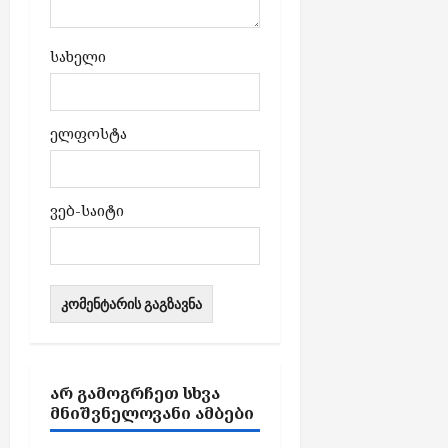
სახელი
ელფოსტა
ვებ-საიტი
ᲐᲠ ᲒᲐᲛᲝᲒᲠᲩᲔᲗ ᲡᲮᲕᲐ
ᲛᲜᲘᲨᲕᲜᲔᲚᲝᲕᲐᲜᲘ ᲐᲛᲑᲔᲑᲘ