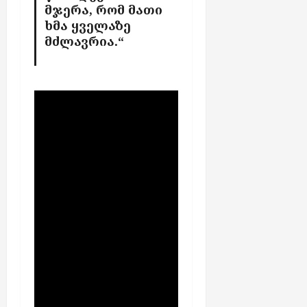
მჯერა, რომ მათი
ე
ხმა ყველაზე
ბ
მძლავრია.“
ს
აგვისტო
7,
2026