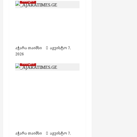
ბათუმი
ბათუმში, ე.წ. „ხოფის
ბაზრობაზე“ გაჩენილი
ხანძრის შედეგად
არავინ დაშავებულა
აჭარა თაიმსი
აგვისტო 7,
2026
ბათუმი
ბათუმში
ფალსიფიცირებული
ალკოჰოლისა და
ყალბი აქციზური
მარკების დამზადების
საქმეზე 3 პირი
დააკავეს
აჭარა თაიმსი
აგვისტო 7,