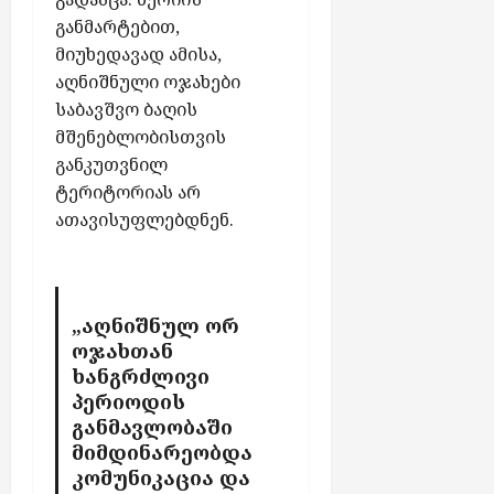
ა
ბ
ჯ
განმარტებით,
რ
ს
ო
ი
მიუხედავად ამისა,
რ
მ
აღნიშნული ოჯახები
აგვისტო
ჯ
ე
საბავშვო ბაღის
5,
ი
ს
2026
მშენებლობისთვის
ა
განკუთვნილ
“
აგვისტო
ტერიტორიას არ
-
5,
ს
ათავისუფლებდნენ.
2026
ქ
ს
ე
ლ
„აღნიშნულ ორ
შ
ოჯახთან
ი
ხანგრძლივი
ჩ
პერიოდის
ა
განმავლობაში
რ
მიმდინარეობდა
თ
კომუნიკაცია და
უ