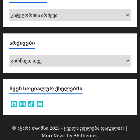
კატეგორიები
ᲐᲠᲥᲘᲕᲔᲑᲘ
არქივები
ᲩᲕᲔᲜ ᲡᲝᲪᲘᲐᲚᲣᲠ ᲥᲡᲔᲚᲔᲑᲨᲘ
Facebook
Instagram
TikTok
YouTube
Channel
© აჭარა თაიმსი 2023 - ყველა უფლება დაცულია!
|
MoreNews
by AF themes.