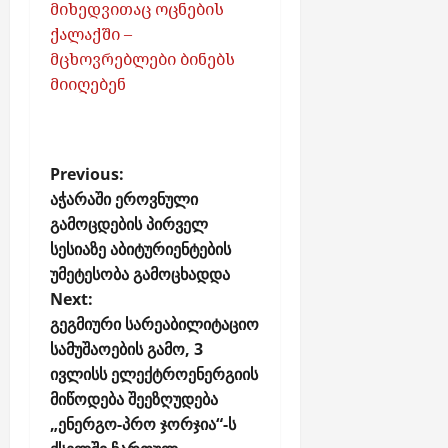
მიხედვითაც ოცნების
ქალაქში –
მცხოვრებლები ბინებს
მიიღებენ
P
Previous:
o
აჭარაში ეროვნული
გამოცდების პირველ
s
სესიაზე აბიტურიენტების
t
უმეტესობა გამოცხადდა
n
Next:
a
გეგმიური სარეაბილიტაციო
v
სამუშაოების გამო, 3
i
ივლისს ელექტროენერგიის
g
მიწოდება შეეზღუდება
a
„ენერგო-პრო ჯორჯია“-ს