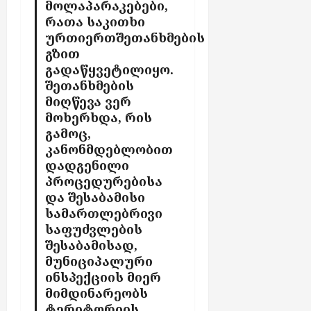
მოლაპარაკებები,
ლ
რათა საკითხი
ა
ურთიერთშეთანხმების
ბ
გზით
ო
გადაწყვეტილიყო.
ნ
შეთანხმების
ე
მიღწევა ვერ
ნ
მოხერხდა, რის
ტ
ე
გამოც,
ბ
კანონმდებლობით
ს
დადგენილი
პროცედურებისა
და შესაბამისი
აგვისტო
5,
სამართლებრივი
2026
საფუძვლების
შესაბამისად,
მუნიციპალური
ინსპექციის მიერ
მიმდინარეობს
ტერიტორიის