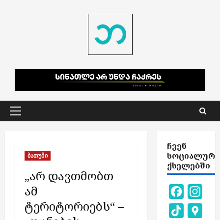
Skip
to
content
Primary
Menu
ᲩᲕᲔᲜ
ᲡᲝᲪᲘᲐᲚᲣᲠ
ბათუმი
ᲥᲡᲔᲚᲔᲑᲨᲘ
„არ დავთმობთ
ამ
Facebook
Inst
ტერიტორიებს“ –
TikTok
Goog