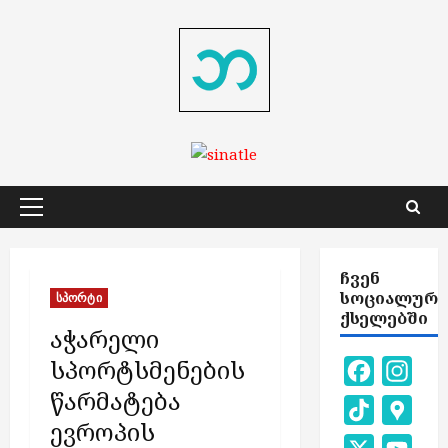
Skip
to
content
Primary
Menu
ᲩᲕᲔᲜ
ᲡᲝᲪᲘᲐᲚᲣᲠ
სპორტი
ᲥᲡᲔᲚᲔᲑᲨᲘ
აჭარელი
სპორტსმენების
Facebook
Inst
წარმატება
TikTok
Goog
ევროპის
Map