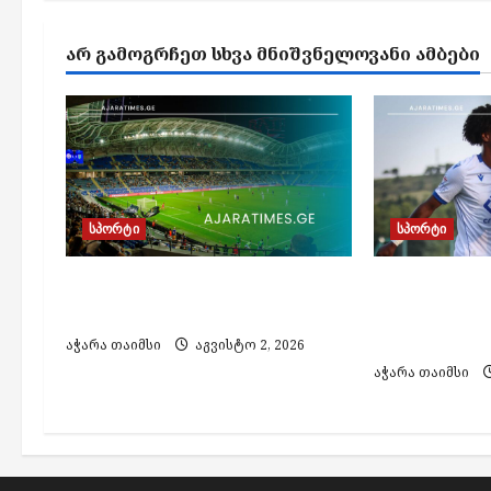
a
ᲐᲠ ᲒᲐᲛᲝᲒᲠᲩᲔᲗ ᲡᲮᲕᲐ ᲛᲜᲘᲨᲕᲜᲔᲚᲝᲕᲐᲜᲘ ᲐᲛᲑᲔᲑᲘ
v
i
g
a
t
სპორტი
სპორტი
i
o
„დინამო ბათუმი“ ყიფიანის
„დინამო ბ
თასის 1/4-ფინალშია
საქართველ
n
„ორბი“ და
აჭარა თაიმსი
აგვისტო 2, 2026
აჭარა თაიმსი