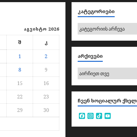
ᲙᲐᲢᲔᲒᲝᲠᲘᲔᲑᲘ
კატეგორიები
აგვისტო 2026
შ
კ
ᲐᲠᲥᲘᲕᲔᲑᲘ
1
2
8
9
არქივები
15
16
22
23
ᲩᲕᲔᲜ ᲡᲝᲪᲘᲐᲚᲣᲠ ᲥᲡᲔᲚ
29
30
Facebook
Instagram
TikTok
YouTube
Channel