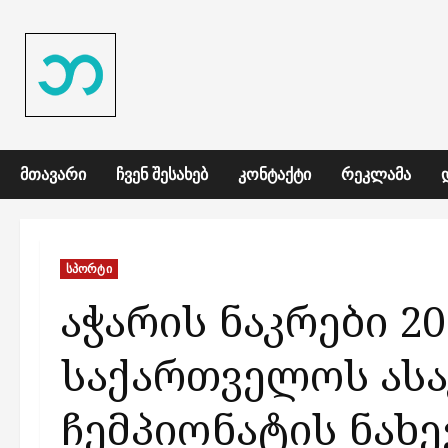
Skip
to
content
ᲛᲗᲐᲕᲐᲠᲘ
ᲩᲕᲔᲜ ᲨᲔᲡᲐᲮᲔᲑ
ᲙᲝᲜᲢᲐᲥᲢᲘ
ᲠᲔᲙᲚᲐᲛᲐ
სპორტი
აჭარის ნაკრები 2
საქართველოს ასა
ჩემპიონატის ნახ