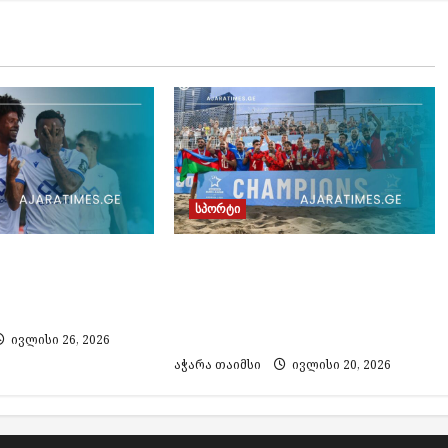
სპორტი
ათუმმა“
Euro Beach Soccer League
ოს თასზე
2026: B დივიზიონის
ამარცხა
ჩემპიონი აზერბაიჯანი
გახდა
ივლისი 26, 2026
აჭარა თაიმსი
ივლისი 20, 2026