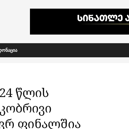
ᲓᲝᲜᲐᲪᲘᲐ
024 წლის
კობრივი
ევრ ფინალშია