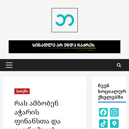
Skip
to
content
Primary
Menu
ᲩᲕᲔᲜ
ᲡᲝᲪᲘᲐᲚᲣᲠ
ბათუმი
ᲥᲡᲔᲚᲔᲑᲨᲘ
რას ამბობენ
აჭარის
Facebook
Inst
ფინანსთა და
TikTok
Goog