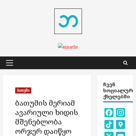
Skip
to
content
Primary
Menu
ᲩᲕᲔᲜ
ᲡᲝᲪᲘᲐᲚᲣᲠ
ბათუმი
ᲥᲡᲔᲚᲔᲑᲨᲘ
ბათუმის მერიამ
ავარიული ხიდის
Facebook
Inst
მშენებლობა
TikTok
Goog
ორჯერ დაიწყო
Map