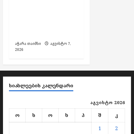
საქართველოში
დააკავეს,
ამოღებულია იარაღი
და საბრძოლო
მასალა
აჭარა თაიმსი
აგვისტო 7,
2026
ᲡᲘᲐᲮᲚᲔᲔᲑᲘᲡ ᲙᲐᲚᲔᲜᲓᲐᲠᲘ
აგვისტო 2026
ო
ს
ო
ხ
პ
შ
კ
1
2