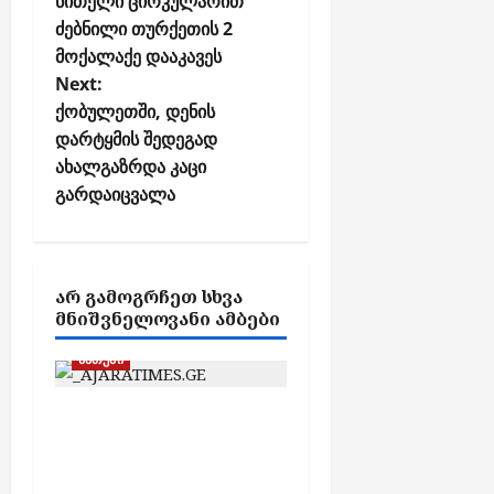
წითელი ცირკულარით
s
ა
ძებნილი თურქეთის 2
ბ
t
მოქალაქე დააკავეს
ო
n
ნ
Next:
a
ე
ქობულეთში, დენის
v
ნ
დარტყმის შედეგად
ტ
i
ახალგაზრდა კაცი
ე
g
გარდაიცვალა
ბ
a
ს
t
აგვისტო
i
ᲐᲠ ᲒᲐᲛᲝᲒᲠᲩᲔᲗ ᲡᲮᲕᲐ
7,
o
ᲛᲜᲘᲨᲕᲜᲔᲚᲝᲕᲐᲜᲘ ᲐᲛᲑᲔᲑᲘ
2026
n
ბათუმი
ბათუმში, ე.წ. „ხოფის
ბაზრობაზე“ გაჩენილი
ხანძრის შედეგად