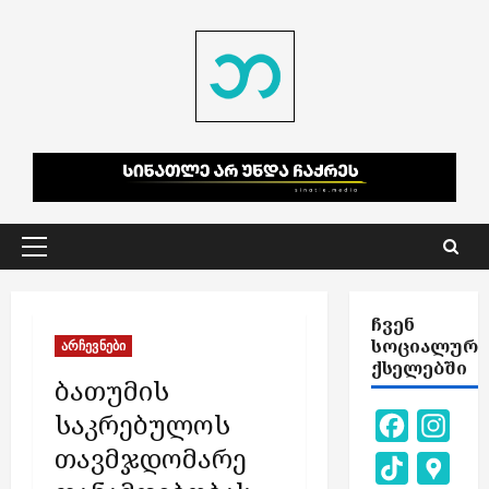
Skip
to
content
Primary
Menu
ᲩᲕᲔᲜ
ᲡᲝᲪᲘᲐᲚᲣᲠ
არჩევნები
ᲥᲡᲔᲚᲔᲑᲨᲘ
ბათუმის
საკრებულოს
Facebook
Inst
თავმჯდომარე
TikTok
Goog