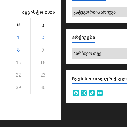
კატეგორიები
აგვისტო 2026
შ
კ
ᲐᲠᲥᲘᲕᲔᲑᲘ
1
2
8
9
არქივები
15
16
22
23
ᲩᲕᲔᲜ ᲡᲝᲪᲘᲐᲚᲣᲠ ᲥᲡᲔᲚ
29
30
Facebook
Instagram
TikTok
YouTube
Channel