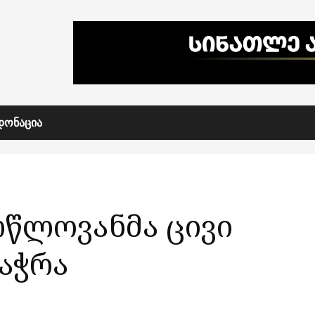
ᲓᲝᲜᲐᲪᲘᲐ
წლოვანმა ცივი
აჭრა