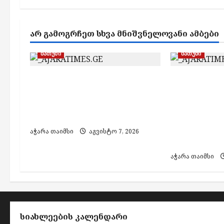
a
v
ᲐᲠ ᲒᲐᲛᲝᲒᲠᲩᲔᲗ ᲡᲮᲕᲐ ᲛᲜᲘᲨᲕᲜᲔᲚᲝᲕᲐᲜᲘ ᲐᲛᲑᲔᲑᲘ
i
g
ბათუმი
ბათუმი
a
ბათუმში, ე.წ. „ხოფის
ბათუმში
t
ბაზრობაზე“ გაჩენილი
ფალსიფიც
i
ხანძრის შედეგად არავინ
ალკოჰოლის
დაშავებულა
აქციზური 
o
დამზადების
აჭარა თაიმსი
აგვისტო 7, 2026
n
პირი დააკა
აჭარა თაიმსი
ᲡᲘᲐᲮᲚᲔᲔᲑᲘᲡ ᲙᲐᲚᲔᲜᲓᲐᲠᲘ