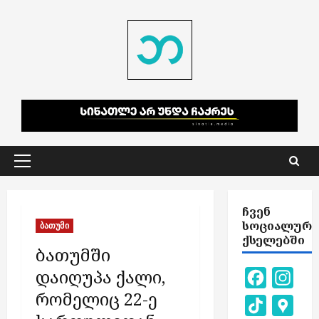
Skip
to
content
Primary
Menu
ᲩᲕᲔᲜ
ᲡᲝᲪᲘᲐᲚᲣᲠ
ბათუმი
ᲥᲡᲔᲚᲔᲑᲨᲘ
ბათუმში
დაიღუპა ქალი,
Facebook
Inst
რომელიც 22-ე
TikTok
Goog