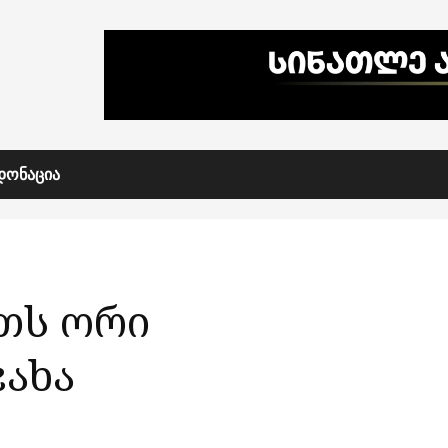
ᲓᲝᲜᲐᲪᲘᲐ
თს ორი
ახა