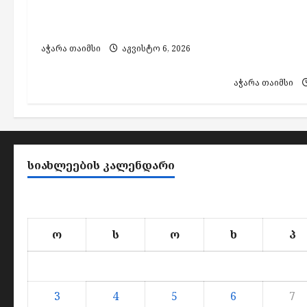
ტრანსპორტი ბიუჯეტის
ლელოს“ წე
ხარჯზე
შეურაცხყო
საბაბით 1
აჭარა თაიმსი
აგვისტო 6, 2026
დააჯარიმე
აჭარა თაიმსი
ᲡᲘᲐᲮᲚᲔᲔᲑᲘᲡ ᲙᲐᲚᲔᲜᲓᲐᲠᲘ
ო
ს
ო
ხ
პ
3
4
5
6
7