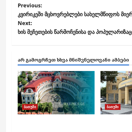
P
Previous:
o
კვირიკეში მცხოვრებლები სახელმწიფოს მიერ
s
Next:
ხის მეჩეთების წარმოჩენისა და პოპულარიზაც
t
n
a
ᲐᲠ ᲒᲐᲛᲝᲒᲠᲩᲔᲗ ᲡᲮᲕᲐ ᲛᲜᲘᲨᲕᲜᲔᲚᲝᲕᲐᲜᲘ ᲐᲛᲑᲔᲑᲘ
v
i
g
a
t
ბათუმი
ბათუმი
i
o
15 დეპუტატი და 13
ბათუმში მ
ავტომობილი –
„ძლიერი ს
n