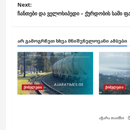
Next:
t
ჩანთები და ველოსიპედი – ქურდობის სამი ფა
n
a
v
ᲐᲠ ᲒᲐᲛᲝᲒᲠᲩᲔᲗ ᲡᲮᲕᲐ ᲛᲜᲘᲨᲕᲜᲔᲚᲝᲕᲐᲜᲘ ᲐᲛᲑᲔᲑᲘ
i
g
a
t
i
ქობულეთი
ქობულეთი
o
n
ჩაქვში მომხდარ
ქობულეთში
სარკინიგზო შემთხვევას
დაიხრჩო
ახალგაზრდა კაცის
აჭარა თაიმსი
სიცოცხლე ემსხვერპლა