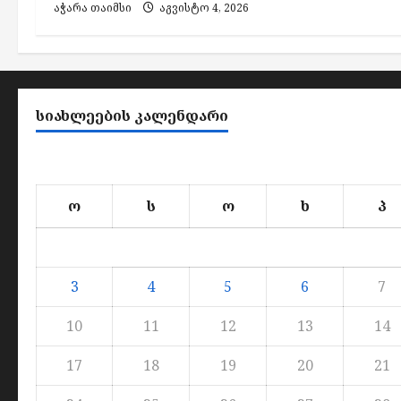
აჭარა თაიმსი
აგვისტო 4, 2026
ᲡᲘᲐᲮᲚᲔᲔᲑᲘᲡ ᲙᲐᲚᲔᲜᲓᲐᲠᲘ
ო
ს
ო
ხ
პ
3
4
5
6
7
10
11
12
13
14
17
18
19
20
21