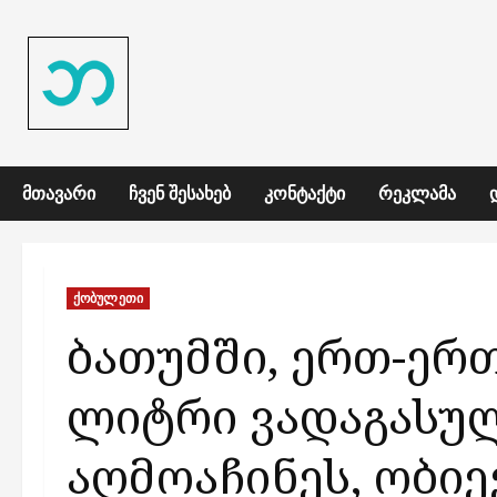
Skip
to
content
ᲛᲗᲐᲕᲐᲠᲘ
ᲩᲕᲔᲜ ᲨᲔᲡᲐᲮᲔᲑ
ᲙᲝᲜᲢᲐᲥᲢᲘ
ᲠᲔᲙᲚᲐᲛᲐ
ქობულეთი
ბათუმში, ერთ-ერ
ლიტრი ვადაგასუ
აღმოაჩინეს, ობი