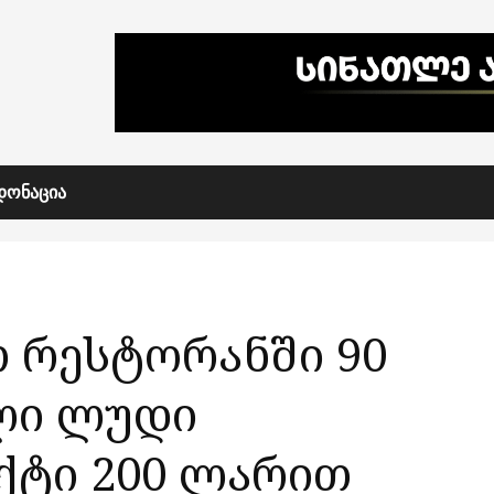
ᲓᲝᲜᲐᲪᲘᲐ
თ რესტორანში 90
ლი ლუდი
ექტი 200 ლარით