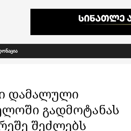
ᲓᲝᲜᲐᲪᲘᲐ
ლი დამალული
ელოში გადმოტანას
არეშე შეძლებს