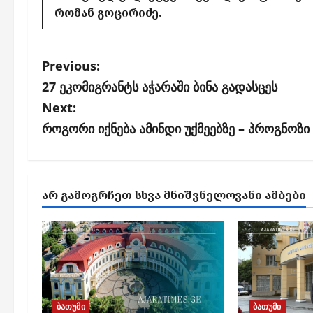
რომან გოცირიძე.
P
Previous:
o
27 ეკომიგრანტს აჭარაში ბინა გადასცეს
s
Next:
როგორი იქნება ამინდი უქმეებზე – პროგნოზი
t
n
a
ᲐᲠ ᲒᲐᲛᲝᲒᲠᲩᲔᲗ ᲡᲮᲕᲐ ᲛᲜᲘᲨᲕᲜᲔᲚᲝᲕᲐᲜᲘ ᲐᲛᲑᲔᲑᲘ
v
i
g
a
t
ბათუმი
ბათუმი