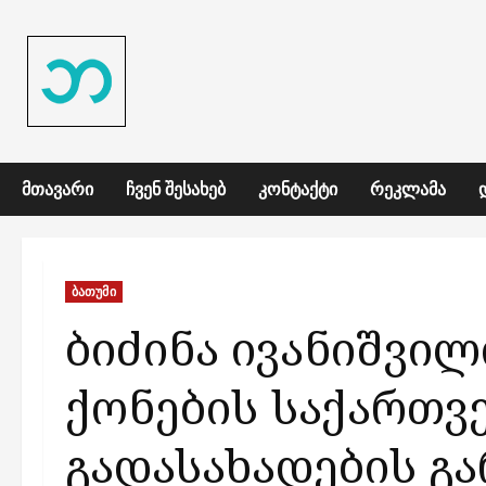
Skip
to
content
ᲛᲗᲐᲕᲐᲠᲘ
ᲩᲕᲔᲜ ᲨᲔᲡᲐᲮᲔᲑ
ᲙᲝᲜᲢᲐᲥᲢᲘ
ᲠᲔᲙᲚᲐᲛᲐ
ბათუმი
ბიძინა ივანიშვი
ქონების საქართვ
გადასახადების გ