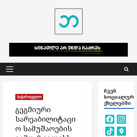
Skip
to
content
Primary
Menu
ᲩᲕᲔᲜ
ᲡᲝᲪᲘᲐᲚᲣᲠ
საქართველო
ᲥᲡᲔᲚᲔᲑᲨᲘ
გეგმიური
სარეაბილიტაცი
Facebook
Inst
ო სამუშაოების
TikTok
Goog