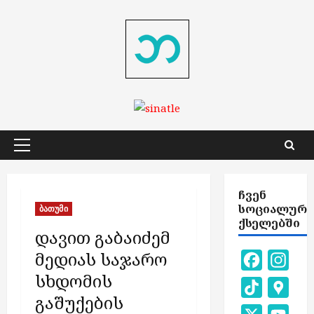
Skip
to
content
Primary
Menu
ᲩᲕᲔᲜ
ᲡᲝᲪᲘᲐᲚᲣᲠ
ბათუმი
ᲥᲡᲔᲚᲔᲑᲨᲘ
დავით გაბაიძემ
მედიას საჯარო
Facebook
Inst
სხდომის
TikTok
Goog
გაშუქების
Map