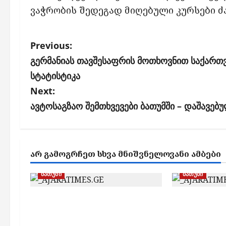
ვაჭრობის შედეგად მიღებული კურსები ძა
P
Previous:
o
გერმანიას თავშესაფრის მოთხოვნით საქართვ
s
სტატისტიკა
Next:
t
ავტოსაგზაო შემთხვევები ბათუმში – დაშავებ
n
a
v
ᲐᲠ ᲒᲐᲛᲝᲒᲠᲩᲔᲗ ᲡᲮᲕᲐ ᲛᲜᲘᲨᲕᲜᲔᲚᲝᲕᲐᲜᲘ ᲐᲛᲑᲔᲑᲘ
i
g
ბათუმი
ბათუმი
a
ბათუმში, ე.წ. „ხოფის
ბათუმში
t
ბაზრობაზე“ გაჩენილი
ფალსიფიც
ხანძრის შედეგად არავინ
ალკოჰოლის