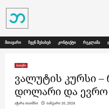
Skip
to
content
ᲛᲗᲐᲕᲐᲠᲘ
ᲩᲕᲔᲜ ᲨᲔᲡᲐᲮᲔᲑ
ᲙᲝᲜᲢᲐᲥᲢᲘ
ᲠᲔᲙᲚᲐᲛᲐ
ბათუმი
ვალუტის კურსი – 
დოლარი და ევრო 
აჭარა თაიმსი
იანვარი 10, 2024