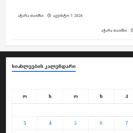
i
დაშავებულა
აქციზური 
o
დამზადების
აჭარა თაიმსი
აგვისტო 7, 2026
n
პირი დააკა
აჭარა თაიმსი
ᲡᲘᲐᲮᲚᲔᲔᲑᲘᲡ ᲙᲐᲚᲔᲜᲓᲐᲠᲘ
ო
ს
ო
ხ
პ
3
4
5
6
7