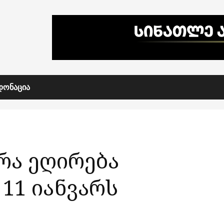
ᲓᲝᲜᲐᲪᲘᲐ
რა ეღირება
11 იანვარს