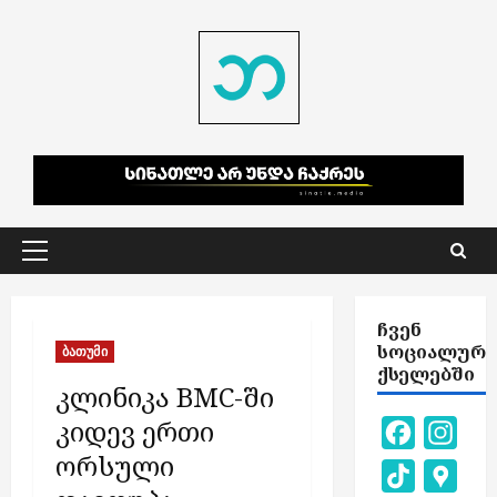
Skip
to
content
Primary
Menu
ᲩᲕᲔᲜ
ᲡᲝᲪᲘᲐᲚᲣᲠ
ბათუმი
ᲥᲡᲔᲚᲔᲑᲨᲘ
კლინიკა BMC-ში
კიდევ ერთი
Facebook
Inst
ორსული
TikTok
Goog