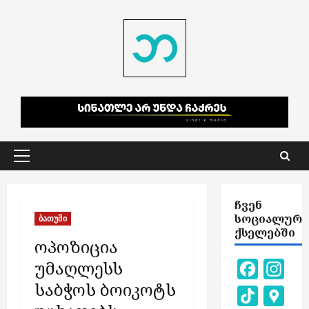
Skip
to
content
Primary
Menu
ᲩᲕᲔᲜ
ᲡᲝᲪᲘᲐᲚᲣᲠ
ბათუმი
ᲥᲡᲔᲚᲔᲑᲨᲘ
ოპოზიცია
უმაღლესს
Facebook
Inst
საბჭოს ბოიკოტს
TikTok
Goog