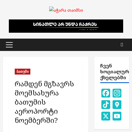
Skip
to
content
Primary
Menu
ᲩᲕᲔᲜ
ᲡᲝᲪᲘᲐᲚᲣᲠ
ბათუმი
ᲥᲡᲔᲚᲔᲑᲨᲘ
რამდენ მგზავრს
მოემსახურა
Facebook
Inst
ბათუმის
TikTok
Goog
აეროპორტი
Map
X
You
ნოემბერში?
Chan