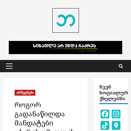
Skip
to
content
Primary
Menu
ᲩᲕᲔᲜ
ᲡᲝᲪᲘᲐᲚᲣᲠ
არჩევნები
ᲥᲡᲔᲚᲔᲑᲨᲘ
როგორ
გადანაწილდა
Facebook
Inst
მანდატები
TikTok
Goog