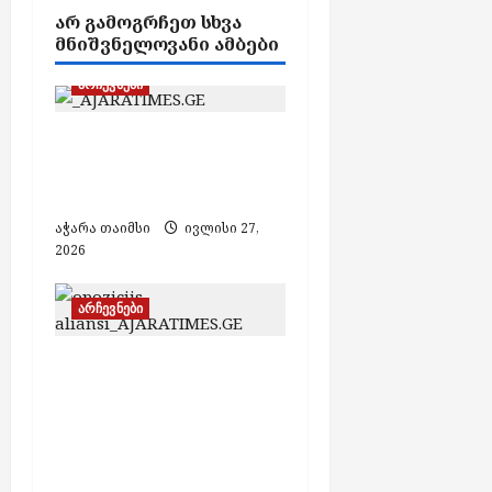
ᲐᲠ ᲒᲐᲛᲝᲒᲠᲩᲔᲗ ᲡᲮᲕᲐ
g
ᲛᲜᲘᲨᲕᲜᲔᲚᲝᲕᲐᲜᲘ ᲐᲛᲑᲔᲑᲘ
a
t
არჩევნები
i
ბათუმში, არდაგანის
o
ტბაში თევზები
n
მასობრივად იხოცება
აჭარა თაიმსი
ივლისი 27,
2026
არჩევნები
„ოპოზიციის ალიანსი“
არჩევნების
ჩატარებისთვის ექვს
ძირითად მოთხოვნას
ასახელებს