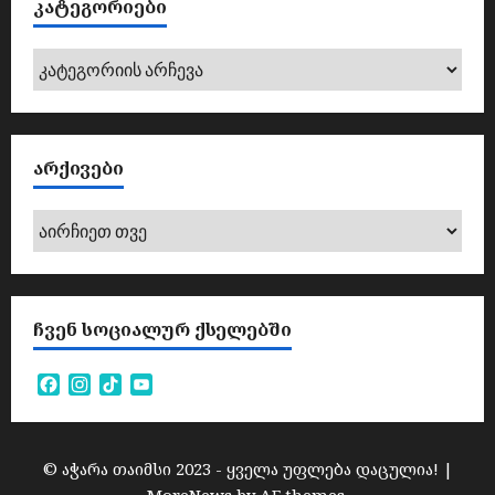
ᲙᲐᲢᲔᲒᲝᲠᲘᲔᲑᲘ
კატეგორიები
ᲐᲠᲥᲘᲕᲔᲑᲘ
არქივები
ᲩᲕᲔᲜ ᲡᲝᲪᲘᲐᲚᲣᲠ ᲥᲡᲔᲚᲔᲑᲨᲘ
Facebook
Instagram
TikTok
YouTube
Channel
© აჭარა თაიმსი 2023 - ყველა უფლება დაცულია!
|