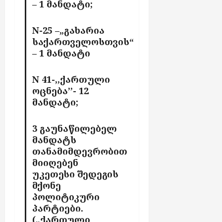
– 1 მანდატი;
აგვისტო
პ
ჯ
7,
ი
ი
2026
რ
N-25 –„გახარია
ა
ი
საქართველოსთვის“
“
დ
– 1 მანდატი
-
ა
ს
ა
ქ
N 41-,,ქართული
კ
ს
ოცნება’’- 12
ა
ე
მანდატი;
ვ
ლ
ე
შ
ს
3 გაუნაწილებელ
ი
მანდატს
ჩ
თანამიმდევრობით
ა
აგვისტო
7,
მიიღებენ
რ
2026
თ
უკეთესი შედეგის
უ
მქონე
ლ
პოლიტიკური
ა
პარტიები.
ბ
(„ქართული