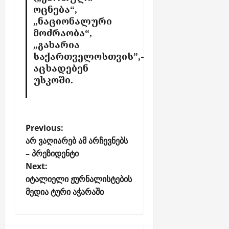
ო
ოცნება“,
ნ
„ნაციონალური
ე
მოძრაობა“,
ნ
„გახარია
ტ
საქართველოსთვის”,-
ე
აცხადებენ
ბ
უსკოში.
ს
აგვისტო
7,
P
Previous:
2026
o
არ ვაღიარებ ამ არჩევნებს
– პრეზიდენტი
s
Next:
t
იტალიელი ჟურნალისტების
n
მედია ტური აჭარაში
a
v
i