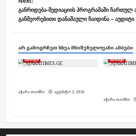
s
Next:
განრიდება-მედიაციის პროგრამაში ჩართულ
t
განმეორებითი დანაშაული ჩაიდინა – აუდიტი
n
a
v
ᲐᲠ ᲒᲐᲛᲝᲒᲠᲩᲔᲗ ᲡᲮᲕᲐ ᲛᲜᲘᲨᲕᲜᲔᲚᲝᲕᲐᲜᲘ ᲐᲛᲑᲔᲑᲘ
i
g
სპორტი
სპორტი
a
„დინამო ბათუმი“ ყიფიანის
„დინამო ბ
t
თასის 1/4-ფინალშია
საქართველ
i
„ორბი“ და
აჭარა თაიმსი
აგვისტო 2, 2026
აჭარა თაიმსი
o
n