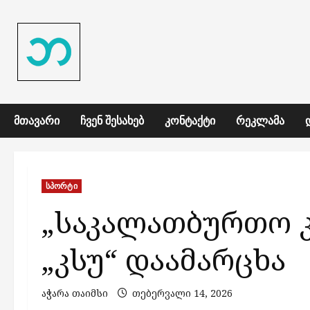
Skip
to
content
ᲛᲗᲐᲕᲐᲠᲘ
ᲩᲕᲔᲜ ᲨᲔᲡᲐᲮᲔᲑ
ᲙᲝᲜᲢᲐᲥᲢᲘ
ᲠᲔᲙᲚᲐᲛᲐ
სპორტი
„საკალათბურთო კ
„კსუ“ დაამარცხა
აჭარა თაიმსი
თებერვალი 14, 2026