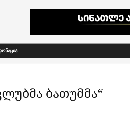
ᲓᲝᲜᲐᲪᲘᲐ
ლუბმა ბათუმმა“