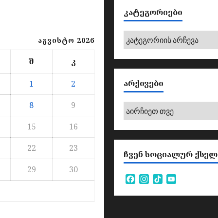
ᲙᲐᲢᲔᲒᲝᲠᲘᲔᲑᲘ
კატეგორიები
აგვისტო 2026
შ
კ
ᲐᲠᲥᲘᲕᲔᲑᲘ
1
2
8
9
არქივები
15
16
22
23
ᲩᲕᲔᲜ ᲡᲝᲪᲘᲐᲚᲣᲠ ᲥᲡᲔᲚ
29
30
Facebook
Instagram
TikTok
YouTube
Channel