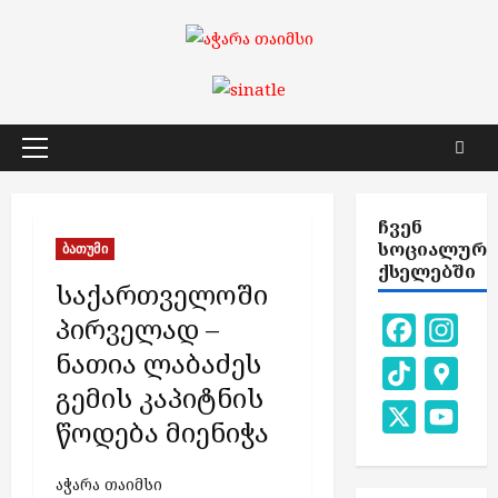
Skip
to
content
Primary
Menu
ᲩᲕᲔᲜ
ᲡᲝᲪᲘᲐᲚᲣᲠ
ბათუმი
ᲥᲡᲔᲚᲔᲑᲨᲘ
საქართველოში
პირველად –
Facebook
Inst
ნათია ლაბაძეს
TikTok
Goog
გემის კაპიტნის
Map
X
You
წოდება მიენიჭა
Chan
აჭარა თაიმსი