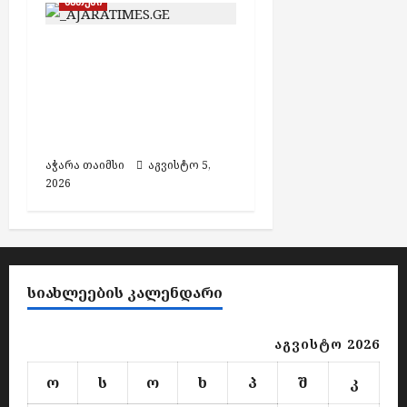
ტ
ბათუმი
ე
ბ
ბათუმში მომხდარი
ს
მკვლელობის
მცდელობის საქმეზე
აგვისტო
ძებნილი მეორე პირი
5,
დააკავეს
2026
აჭარა თაიმსი
აგვისტო 5,
2026
ᲡᲘᲐᲮᲚᲔᲔᲑᲘᲡ ᲙᲐᲚᲔᲜᲓᲐᲠᲘ
აგვისტო 2026
ო
ს
ო
ხ
პ
შ
კ