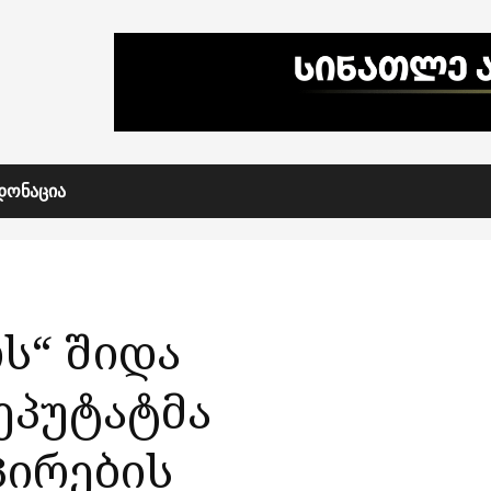
ᲓᲝᲜᲐᲪᲘᲐ
ს“ შიდა
ეპუტატმა
პირების