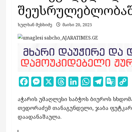
შეუსრულებლობაშ
სულხან მესხიძე
მაისი 20, 2025
Facebook
Messenger
X
Threads
LinkedIn
WhatsApp
Telegram
Google
C
Transl
L
აჭარის უმაღლესი საბჭოს ბიუროს სხდომ
თედორაძემ თანაგუნდელი, ჯაბა ფუტკარ
დაადანაშაულა.