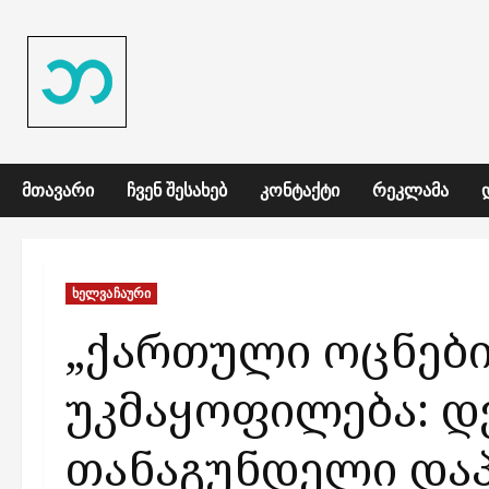
Skip
to
content
ᲛᲗᲐᲕᲐᲠᲘ
ᲩᲕᲔᲜ ᲨᲔᲡᲐᲮᲔᲑ
ᲙᲝᲜᲢᲐᲥᲢᲘ
ᲠᲔᲙᲚᲐᲛᲐ
ხელვაჩაური
„ქართული ოცნები
უკმაყოფილება: დ
თანაგუნდელი და