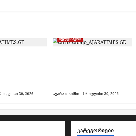
ხელვაჩაური
ში 17 ოჯახი
სარფის საბაჟოზე 1.2 კგ-ზე
ული მიწების
მეტი ოქროს ნაკეთობების
ე საუბრობს –
უკანონო გადმოტანის
ახლეობა
ფაქტზე ერთი პირი
ს ითხოვს
დააკავეს
ივლისი 30, 2026
აჭარა თაიმსი
ივლისი 30, 2026
ᲙᲐᲢᲔᲒᲝᲠᲘᲔᲑᲘ