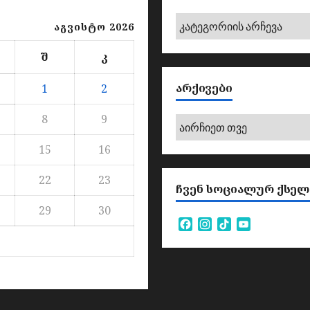
კატეგორიები
აგვისტო 2026
შ
კ
ᲐᲠᲥᲘᲕᲔᲑᲘ
1
2
8
9
არქივები
15
16
22
23
ᲩᲕᲔᲜ ᲡᲝᲪᲘᲐᲚᲣᲠ ᲥᲡᲔᲚ
29
30
Facebook
Instagram
TikTok
YouTube
Channel