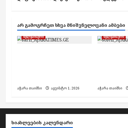
a
v
i
ᲐᲠ ᲒᲐᲛᲝᲒᲠᲩᲔᲗ ᲡᲮᲕᲐ ᲛᲜᲘᲨᲕᲜᲔᲚᲝᲕᲐᲜᲘ ᲐᲛᲑᲔᲑᲘ
g
ხელვაჩაური
ხელვაჩაური
a
t
სარფის საზღვარზე
ხელვაჩაურ
i
განსაკუთრებით დიდი
მამაპაპისე
ოდენობით ნარკოტიკი
დაკარგვაზ
o
ამოიღეს – დაკავებულია
მახოს მოს
n
ორი პირი
დახმარება
აჭარა თაიმსი
აგვისტო 1, 2026
აჭარა თაიმსი
ᲡᲘᲐᲮᲚᲔᲔᲑᲘᲡ ᲙᲐᲚᲔᲜᲓᲐᲠᲘ