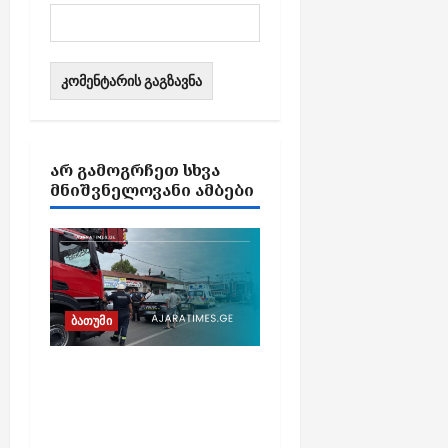
ᲐᲠ ᲒᲐᲛᲝᲒᲠᲩᲔᲗ ᲡᲮᲕᲐ
ᲛᲜᲘᲨᲕᲜᲔᲚᲝᲕᲐᲜᲘ ᲐᲛᲑᲔᲑᲘ
ბათუმი
ბათუმში, ე.წ. „ხოფის
ბაზრობაზე“ გაჩენილი
ხანძრის შედეგად
არავინ დაშავებულა