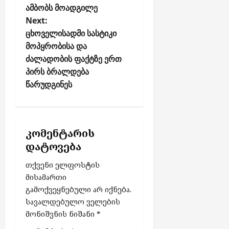
ამბობს მოადგილე
მ
ა
ქ
n
ა
კ
Next:
ს
a
ს
ა
ცხოველისადმი სასტიკი
ე
v
ა
ვ
ლ
მოპყრობისა და
ლ
ე
i
შ
ძალადობის ფაქტზე ერთ
ა
ს
ი
g
პირს ბრალდება
ჩ
a
წარუდგინეს
აგვისტო
ა
აგვისტო
t
7,
7,
რ
2026
2026
თ
i
უ
o
კომენტარის
ლ
n
დატოვება
ა
ბ
თქვენი ელფოსტის
ო
მისამართი
ნ
გამოქვეყნებული არ იქნება.
ე
სავალდებულო ველების
ნ
ტ
მონიშვნის ნიშანი
*
ე