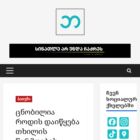
Skip
to
content
Primary
Menu
ᲩᲕᲔᲜ
ᲡᲝᲪᲘᲐᲚᲣᲠ
ბათუმი
ᲥᲡᲔᲚᲔᲑᲨᲘ
ცნობილია
როდის დაიწყება
Facebook
Inst
თხილის
TikTok
Goog