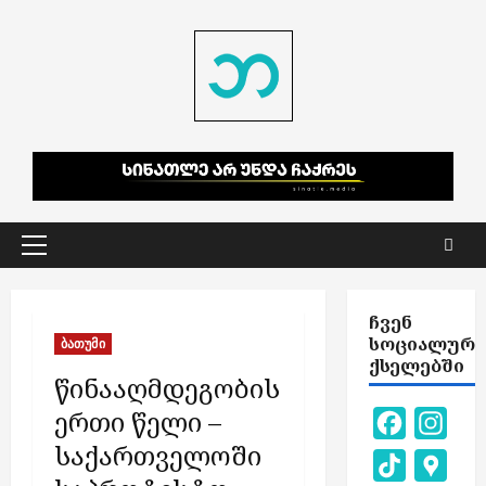
Skip
to
content
Primary
Menu
ᲩᲕᲔᲜ
ᲡᲝᲪᲘᲐᲚᲣᲠ
ბათუმი
ᲥᲡᲔᲚᲔᲑᲨᲘ
წინააღმდეგობის
ერთი წელი –
Facebook
Inst
საქართველოში
TikTok
Goog