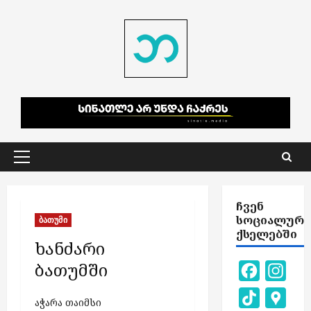
Skip
to
content
Primary
Menu
ᲩᲕᲔᲜ
ᲡᲝᲪᲘᲐᲚᲣᲠ
ბათუმი
ᲥᲡᲔᲚᲔᲑᲨᲘ
ხანძარი
ბათუმში
Facebook
Inst
TikTok
Goog
აჭარა თაიმსი