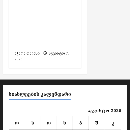
თურქეთის მიერ
ძებნილი ორი პირი
საქართველოში
დააკავეს,
ამოღებულია იარაღი
და საბრძოლო
მასალა
აჭარა თაიმსი
აგვისტო 7,
2026
ᲡᲘᲐᲮᲚᲔᲔᲑᲘᲡ ᲙᲐᲚᲔᲜᲓᲐᲠᲘ
აგვისტო 2026
ო
ს
ო
ხ
პ
შ
კ