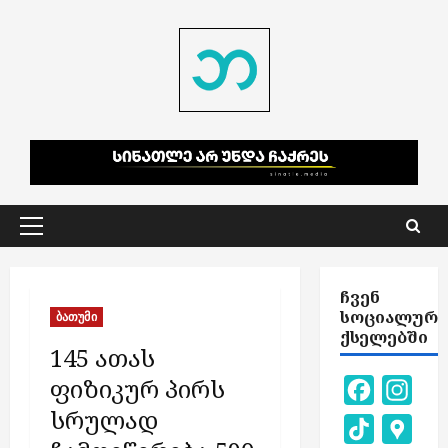
Skip
to
content
Primary
Menu
ᲩᲕᲔᲜ
ᲡᲝᲪᲘᲐᲚᲣᲠ
ბათუმი
ᲥᲡᲔᲚᲔᲑᲨᲘ
145 ათას
ფიზიკურ პირს
Facebook
Inst
სრულად
TikTok
Goog