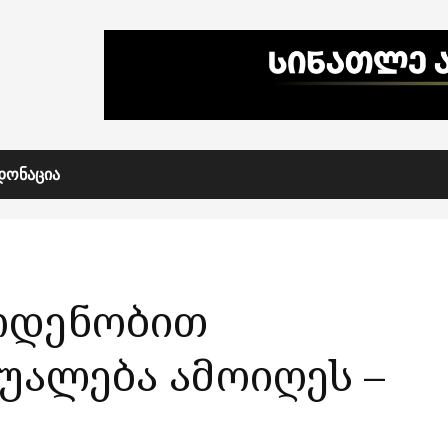
ᲓᲝᲜᲐᲪᲘᲐ
აოდენობით
უალება ამოიღეს –