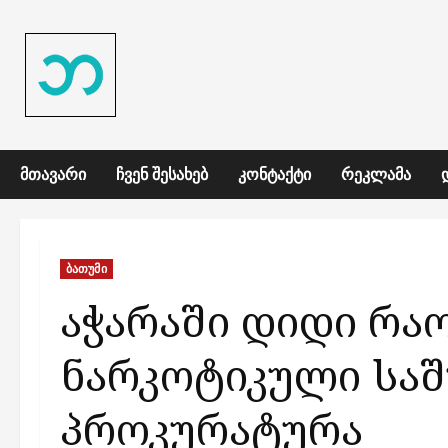
Skip
to
content
ᲛᲗᲐᲕᲐᲠᲘ
ᲩᲕᲔᲜ ᲨᲔᲡᲐᲮᲔᲑ
ᲙᲝᲜᲢᲐᲥᲢᲘ
ᲠᲔᲙᲚᲐᲛᲐ
ბათუმი
აჭარაში დიდი რ
ნარკოტიკული საშ
პროკურატურა