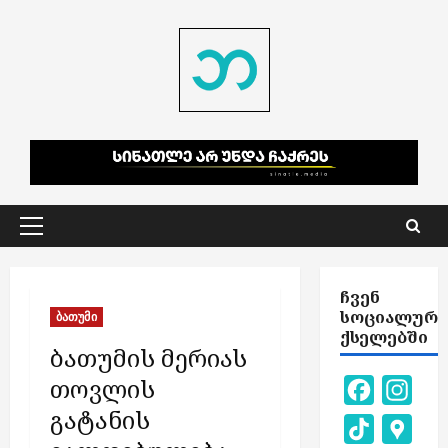
Skip
to
content
Primary
Menu
ᲩᲕᲔᲜ
ᲡᲝᲪᲘᲐᲚᲣᲠ
ბათუმი
ᲥᲡᲔᲚᲔᲑᲨᲘ
ბათუმის მერიას
თოვლის
Facebook
Inst
გატანის
TikTok
Goog