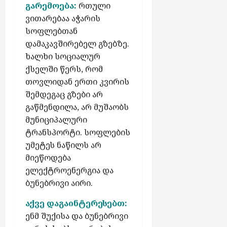
ა
პ
გარემოება:
რთული
ო
კ
რ
ვითარებაა აჭარის
ნ
ა
ო
ე
სოფლებთან
ვ
ჯ
ნ
დამაკავშირებელ გზებზე.
ე
ო
ტ
ხალხი სოციალურ
ს
რ
ე
ჯ
ქსელში წერს, რომ
ბ
ი
თოვლიდან ერთი კვირის
აგვისტო
ს
ა
7,
შემდეგაც გზები არ
“
2026
გაწმენდილა, არ მუშაობს
აგვისტო
-
მუნიციპალური
7,
ს
2026
ტრანსპორტი. სოფლების
ქ
უმეტეს ნაწილს არ
ს
მიეწოდება
ე
ლ
ელექტროენერგია და
შ
ბუნებრივი აირი.
ი
ჩ
აქვე დაგაინტერესებთ:
ა
ენმ შუქისა და ბუნებრივი
რ