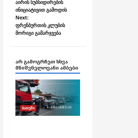
აირის სუბსიდირების
s
ინიციატივით გამოდის
t
Next:
n
ფრენბურთის კლუბის
a
მორიგი გამარჯვება
v
i
g
ᲐᲠ ᲒᲐᲛᲝᲒᲠᲩᲔᲗ ᲡᲮᲕᲐ
a
ᲛᲜᲘᲨᲕᲜᲔᲚᲝᲕᲐᲜᲘ ᲐᲛᲑᲔᲑᲘ
t
i
o
n
ბათუმი
ბათუმში, ე.წ. „ხოფის
ბაზრობაზე“ გაჩენილი