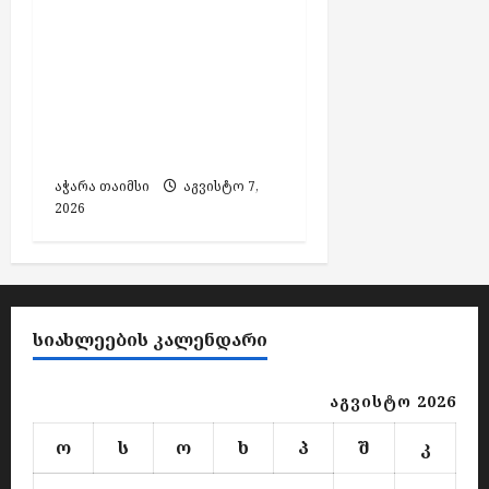
ძებნილი ორი პირი
საქართველოში
დააკავეს,
ამოღებულია იარაღი
და საბრძოლო
მასალა
აჭარა თაიმსი
აგვისტო 7,
2026
ᲡᲘᲐᲮᲚᲔᲔᲑᲘᲡ ᲙᲐᲚᲔᲜᲓᲐᲠᲘ
აგვისტო 2026
ო
ს
ო
ხ
პ
შ
კ