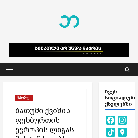
Skip
to
content
Primary
Menu
ᲩᲕᲔᲜ
ᲡᲝᲪᲘᲐᲚᲣᲠ
სპორტი
ᲥᲡᲔᲚᲔᲑᲨᲘ
ბათუმი ქვიშის
ფეხბურთის
Facebook
Inst
ევროპის ლიგას
TikTok
Goog