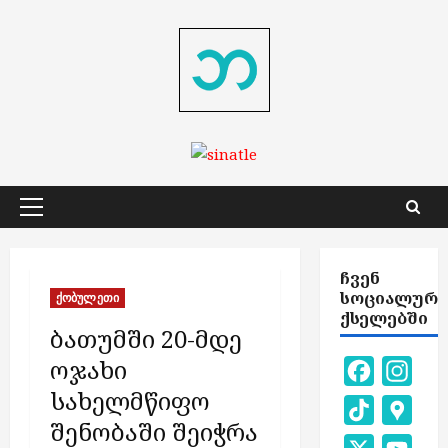
Skip
to
content
Primary
Menu
ᲩᲕᲔᲜ
ᲡᲝᲪᲘᲐᲚᲣᲠ
ქობულეთი
ᲥᲡᲔᲚᲔᲑᲨᲘ
ბათუმში 20-მდე
ოჯახი
Facebook
Inst
სახელმწიფო
TikTok
Goog
შენობაში შეიჭრა
Map