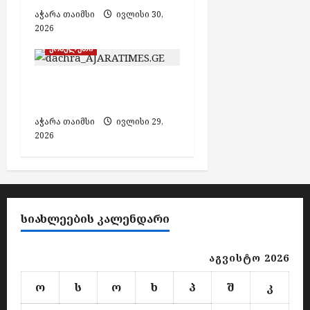
ჯ
ლ
ს
ე
აჭარა თაიმსი
ივლისი 30,
ო
ე
ბ
2026
რ
ბ
აგვისტო
ი
ჯ
ი
ქობულეთი
6,
თ
ი
2026
ა
აგვისტო
ქობულეთში ქალი
აგვისტო
“
6,
დაჭრეს
6,
-
2026
2026
აჭარა თაიმსი
ივლისი 29,
ს
2026
ქ
ს
ე
ლ
შ
ი
ᲡᲘᲐᲮᲚᲔᲔᲑᲘᲡ ᲙᲐᲚᲔᲜᲓᲐᲠᲘ
ჩ
ა
აგვისტო 2026
რ
თ
ო
ს
ო
ხ
პ
შ
კ
უ
ლ