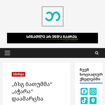
Skip
to
content
Primary
Menu
ᲩᲕᲔᲜ
ᲡᲝᲪᲘᲐᲚᲣᲠ
სპორტი
ᲥᲡᲔᲚᲔᲑᲨᲘ
„ბსგ ბათუმმა“
„აჭარა“
Facebook
Inst
დაამარცხა
TikTok
Goog