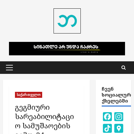
Skip
to
content
Primary
Menu
ᲩᲕᲔᲜ
ᲡᲝᲪᲘᲐᲚᲣᲠ
საქართველო
ᲥᲡᲔᲚᲔᲑᲨᲘ
გეგმიური
სარეაბილიტაცი
Facebook
Inst
ო სამუშაოების
TikTok
Goog