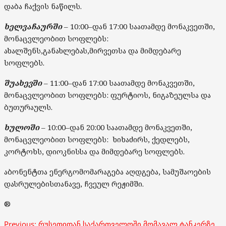
დაბა ჩაქვის ნაწილს.
ხელვაჩაურში
– 10
:
00
–
დან
1
7
:00
საათამდე
მონაკვეთში,
მონაცვლეობით
სოფლებს:
ახალშენს,განახლებას,მირვეთსა და მიმდებარე
სოფლებს.
შუახევშ
ი
– 1
1
:
0
0
–
დან
1
7
:
00
საათამდე
მონაკვეთში,
მონაცვლეობით
სოფლებს: ფურტიოს, ნიგაზეულსა და
ბუთურაულს.
ხულო
ში
– 10
:
0
0
–
დან
20
:
00
საათამდე
მონაკვეთში,
მონაცვლეობით
სოფლებს: ხიხაძირს, ქედლებს,
კორტოხს, დიოკნისსა და მიმდებარე სოფლებს.
ა
ბონენტთა
ენერგომომარაგება
აღდგება
,
სამუშაოების
დასრულებისთანავე,
ჩვეულ
რეჟიმშ
ი
.
®
Post
Previous:
რუსეთიდან საქართველოში მომავალ ტანკერზე