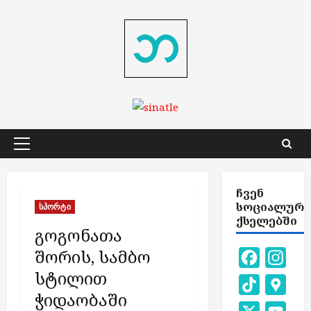
Skip
to
content
Primary
Menu
ᲩᲕᲔᲜ
ᲡᲝᲪᲘᲐᲚᲣᲠ
სპორტი
ᲥᲡᲔᲚᲔᲑᲨᲘ
გოგონათა
შორის, სამბო
Facebook
Inst
სტილით
TikTok
Goog
ჭიდაობაში
Map