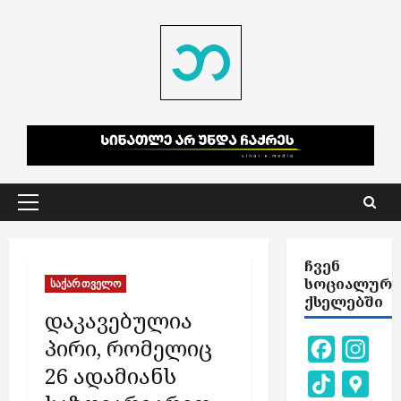
Skip
to
content
Primary
Menu
ᲩᲕᲔᲜ
ᲡᲝᲪᲘᲐᲚᲣᲠ
საქართველო
ᲥᲡᲔᲚᲔᲑᲨᲘ
დაკავებულია
პირი, რომელიც
Facebook
Inst
26 ადამიანს
TikTok
Goog