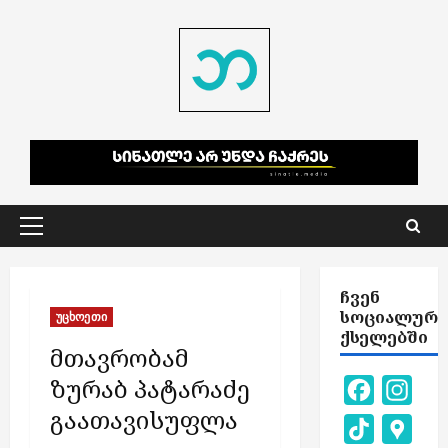
Skip
to
content
Primary
Menu
ᲩᲕᲔᲜ
ᲡᲝᲪᲘᲐᲚᲣᲠ
უცხოეთი
ᲥᲡᲔᲚᲔᲑᲨᲘ
მთავრობამ
ზურაბ პატარაძე
Facebook
Inst
გაათავისუფლა
TikTok
Goog