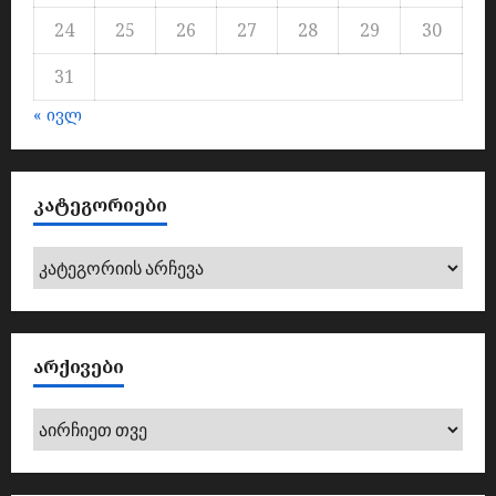
24
25
26
27
28
29
30
31
« ივლ
ᲙᲐᲢᲔᲒᲝᲠᲘᲔᲑᲘ
კატეგორიები
ᲐᲠᲥᲘᲕᲔᲑᲘ
არქივები