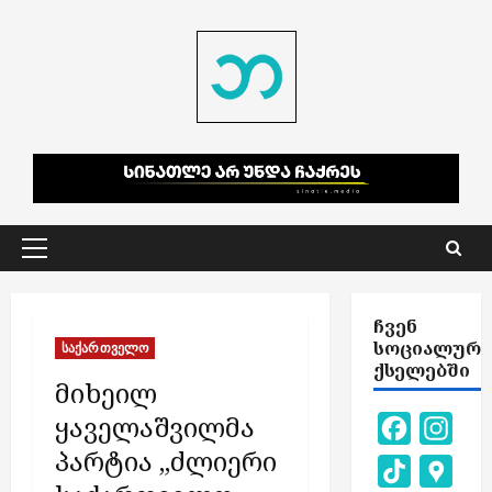
Skip
to
content
Primary
Menu
ᲩᲕᲔᲜ
ᲡᲝᲪᲘᲐᲚᲣᲠ
საქართველო
ᲥᲡᲔᲚᲔᲑᲨᲘ
მიხეილ
ყაველაშვილმა
Facebook
Inst
პარტია „ძლიერი
TikTok
Goog